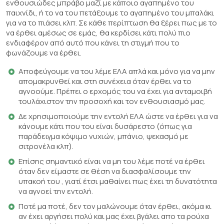
ενθουσιώδες μπράβο μαζί με κάποιο αγαπημένο του
παιχνίδι, ή το να του πετάξουμε το αγαπημένο του μπαλάκι
για να το πιάσει κλπ. Σε κάθε περίπτωση θα ξέρει πως με το
να έρθει αμέσως σε εμάς, θα κερδίσει κάτι πολύ πιο
ενδιαφέρον από αυτό που κάνει τη στιγμή που το
φωνάζουμε να έρθει.
Αποφεύγουμε να του λέμε ΕΛΑ απλά και μόνο για να μην
απομακρυνθεί και στη συνέχεια όταν έρθει να το
αγνοούμε. Πρέπει ο ερχομός του να έχει για ανταμοιβή
τουλάχιστον την προσοχή και τον ενθουσιασμό μας.
Δε χρησιμοποιούμε την εντολή ΕΛΑ ώστε να έρθει για να
κάνουμε κάτι που του είναι δυσάρεστο (όπως για
παράδειγμα κόψιμο νυχιών, μπάνιο, ψεκασμό με
σιτρονέλα κλπ).
Επίσης σημαντικό είναι να μη του λέμε ποτέ να έρθει
όταν δεν είμαστε σε θέση να διασφαλίσουμε την
υπακοή του , γιατί έτσι μαθαίνει πως έχει τη δυνατότητα
να αγνοεί την εντολή.
Ποτέ μα ποτέ, δεν τον μαλώνουμε όταν έρθει, ακόμα κι
αν έχει αργήσει πολύ και μας έχει βγάλει απο τα ρούχα