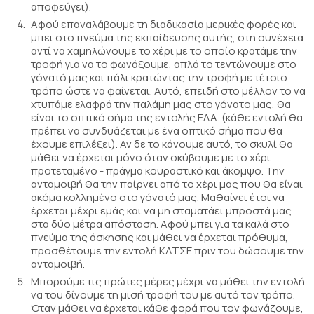
αποφεύγει).
Αφού επαναλάβουμε τη διαδικασία μερικές φορές και
μπει στο πνεύμα της εκπαίδευσης αυτής, στη συνέχεια
αντί να χαμηλώνουμε το χέρι με το οποίο κρατάμε την
τροφή για να το φωνάξουμε, απλά το τεντώνουμε στο
γόνατό μας και πάλι κρατώντας την τροφή με τέτοιο
τρόπο ώστε να φαίνεται. Αυτό, επειδή στο μέλλον το να
χτυπάμε ελαφρά την παλάμη μας στο γόνατο μας, θα
είναι το οπτικό σήμα της εντολής ΕΛΑ. (κάθε εντολή θα
πρέπει να συνδυάζεται με ένα οπτικό σήμα που θα
έχουμε επιλέξει). Αν δε το κάνουμε αυτό, το σκυλί θα
μάθει να έρχεται μόνο όταν σκύβουμε με το χέρι
προτεταμένο - πράγμα κουραστικό και άκομψο. Την
ανταμοιβή θα την παίρνει από το χέρι μας που θα είναι
ακόμα κολλημένο στο γόνατό μας. Μαθαίνει έτσι να
έρχεται μέχρι εμάς και να μη σταματάει μπροστά μας
στα δύο μέτρα απόσταση. Αφού μπει για τα καλά στο
πνεύμα της άσκησης και μάθει να έρχεται πρόθυμα,
προσθέτουμε την εντολή ΚΑΤΣΕ πριν του δώσουμε την
ανταμοιβή.
Μπορούμε τις πρώτες μέρες μέχρι να μάθει την εντολή
να του δίνουμε τη μισή τροφή του με αυτό τον τρόπο.
Όταν μάθει να έρχεται κάθε φορά που τον φωνάζουμε,