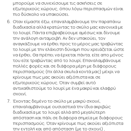
μπορούμε να συνεχίσουμε τις ασκήσεις σε
εξωτερικούς χώρους, όπου λόγω περισπασμών είναι
πιο δύσκολο να υπακούσει.
Oταν είμαστε έξω, επαναλαμβάνουμε την παραπάνω
διαδικασία αλλά κρατώντας το σκύλο μας κανονικά με
το λουρί. Πάντα επιβραβεύουμε αμέσως και δίνουμε
την ανάλογη ανταμοιβή. Αν δεν υπακούει, τον
αναγκάζουμε να έρθει προς το μέρος μας τραβώντας
το λουρί με την ελάχιστη δύναμη που χρειάζεται ώστε
να έρθει. Θα πρέπει να έρχεται πάντα, είτε απο μόνος
του είτε τραβώντας από το λουρί. Επαναλαμβάνουμε
πολλές φορές και σε διάφορα μέρη με διάφορους
περισπασμούς (πχ άλλα σκυλιά κοντά μας) μέχρι να
κρίνουμε πως μας ακούει αξιόπιστα και σε
εξωτερικούς χώρους. Όταν συμβεί αυτό
αντικαθιστούμε το λουρί με ένα μακρύ και ελαφρύ
σχοινί.
Έχοντας δεμένο το σκύλο με μακρύ σχοινί,
επαναλαμβάνουμε ουσιαστικά την ίδια ακριβώς
διαδικασία με το λουρί αλλά από μεγαλύτερη
απόσταση και πάλι σε διάφορα σημεία με διάφορους
περισπασμούς. Όταν κρίνουμε πως ακούει αξιόπιστα
την εντολή και από απόσταση (με το σχοινί) ,