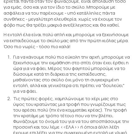
έρχεται πάντα όταν τον φωνάζουμε, είναι απόλαυση τόσο
για εμάς, όσο και για τον ίδιο το σκύλο. Μπορούμε με
ασφάλεια να του παρέχουμε - υπό κατάλληλες πάντα
συνθήκες - μεγαλύτερη ελευθερία, χωρίς να έχουμε τον
φόβο πως θα τρέξει μακριά ανεξέλεγκτος και θα χαθεί.
H εντολή έλα είναι πολύ απλή και μπορούμε να ξεκινήσουμε
να εκπαιδεύουμε το σκύλο μας από την πρώτη κιόλας μέρα.
Όσο πιο νωρίς - τόσο πιο καλά!
Για να κάνουμε πολύ πιο εύκολη την αρχή, μπορούμε να
ξεκινήσουμε την εκμάθηση στο σπίτι όταν έχει έρθει η
ώρα για να φάει. Μέρος του φαγητού μπορούμε να το
δώσουμε κατά τη διάρκεια της εκπαίδευσης,
μαθαίνοντας στο σκύλο όχι μόνο τη συγκεκριμένη
εντολή, αλλά και γενικότερα οτι πρέπει να "δουλεύει"
για να φάει.
Τις πρώτες φορές, χαμηλώνουμε το χέρι μας στο
ύψος του κρατώντας μια τροφή που γνωρίζουμε πως
του αρέσει πολύ (πχ ένα κομματάκι κρέας). Την τροφή
την κρατάμε με τρόπο τέτοιο που να την βλέπει.
Φωνάζουμε το όνομά του για να του αποσπάσουμε την
προσοχή και του λέμε <<ΕΛΑ>> ή όποια άλλη λέξη
έχουμε επιλέξει για την συγκεκριμένη εντολή με γλυκό