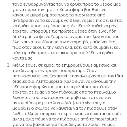
τόνο ενθαρρύνοντας τον να έρθει προς το μέρος μας
για να πάρει την τροφή. Καμιά φορά βοηθάει να
κάνουμε μικρά βήματα προς τα πίσω ώστε από
αντίδραση να το κάνουμε να θέλει να μας πιάσει κι έτσι
να έρθει προς το μέρος μας. Αν εξακολουθεί να μην
έρχεται, μπορούμε τις πρώτες μέρες όταν είναι ήδη
δίπλα μας να φωνάζουμε το όνομά του, λέγοντάς του
έλα, και να του δίνουμε την ανταμοιβή, μαθαίνει έτσι
πως όταν ακούει την λέξη έλα, κάτι καλό συμβαίνει και
σύντομα θα τρέχει στο άκουσμα της λέξη να έρθει
κοντά μας.
Μόλις έρθει σε εμάς, το επιβραβεύουμε αμέσως και
του δίνουμε την τροφή που κρατάμε. Όταν
απομακρυνθεί και ξεχαστεί, επαναλαμβάνουμε την ίδια
διαδικασία. Λεπτομέρεια: Καλό είναι να κάνουμε την
εξάσκηση φορώντας του το περιλαίμιο, και όταν
έρχεται σε εμάς να τον πιάνουμε από το περιλαίμιο
λέγοντάς του ταυτόχρονα μπράβο και τότε να τον
ανταμοίβουμε με τη λιχουδιά. (αυτό γίνεται για
μαθαίνει ο σκύλος να κάθεται να τον πιάσουμε όταν
έρθει αλλιώς υπάρχει η περίπτωση να έρχεται σε εμάς
αλλά μόλις πάμε να τον πιάσουμε από το περιλαίμιο
για να του βάλουμε για παράδειγμα το λουρί, να μας