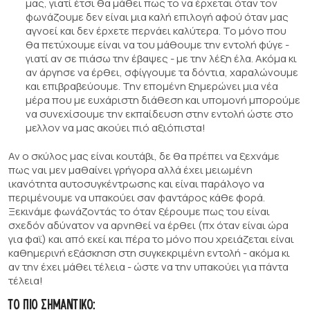
μας, γιατί έτσι θα μάθει πως το να έρχεται όταν τον
φωνάζουμε δεν είναι μια καλή επιλογή αφού όταν μας
αγνοεί και δεν έρχετε περνάει καλύτερα. Το μόνο που
θα πετύχουμε είναι να του μάθουμε την εντολή φύγε -
γιατί αν σε πιάσω την έβαψες - με την λέξη έλα. Ακόμα κι
αν άργησε να έρθει, σφίγγουμε τα δόντια, χαραλώνουμε
και επιβραβεύουμε. Την επομένη ξημερώνει μια νέα
μέρα που με ευχάριστη διάθεση και υπομονή μπορούμε
να συνεχίσουμε την εκπαίδευση στην εντολή ώστε στο
μελλον να μας ακούει πιό αξιόπιστα!
Αν ο σκύλος μας είναι κουτάβι, δε θα πρέπει να ξεχνάμε
πως ναι μεν μαθαίνει γρήγορα αλλά έχει μειωμένη
ικανότητα αυτοσυγκέντρωσης και είναι παράλογο να
περιμένουμε να υπακούει σαν φαντάρος κάθε φορά.
Ξεκινάμε φωνάζοντάς το όταν ξέρουμε πως του είναι
σχεδόν αδύνατον να αρνηθεί να έρθει (πχ όταν είναι ώρα
για φαϊ) και από εκεί και πέρα το μόνο που χρειάζεται είναι
καθημερινή εξάσκηση στη συγκεκριμένη εντολή - ακόμα κι
αν την έχει μάθει τέλεια - ώστε να την υπακούει για πάντα
τέλεια!
ΤΟ ΠΙΟ ΣΗΜΑΝΤΙΚΟ: