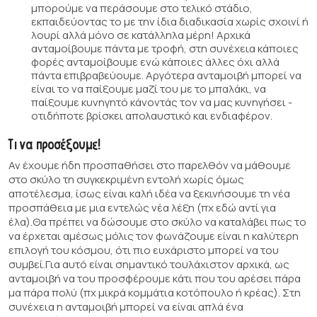
μπορούμε να περάσουμε στο τελικό στάδιο,
εκπαιδεύοντας το με την ίδια διαδικασία χωρίς σχοινί ή
λουρί αλλά μόνο σε κατάλληλα μέρη! Αρχικά
ανταμοίβουμε πάντα με τροφή, στη συνέχεια κάποιες
φορές ανταμοίβουμε ενώ κάποιες άλλες όχι αλλά
πάντα επιβραβεύουμε. Αργότερα ανταμοιβή μπορεί να
είναι το να παίξουμε μαζί του με το μπαλάκι, να
παίξουμε κυνηγητό κάνοντάς τον να μας κυνηγήσει -
οτιδήποτε βρίσκει απολαυστικό και ενδιαφέρον.
Τι να προσέξουμε!
Αν έχουμε ήδη προσπαθήσει στο παρελθόν να μάθουμε
στο σκύλο τη συγκεκριμένη εντολή χωρίς όμως
αποτέλεσμα, ίσως είναι καλή ιδέα να ξεκινήσουμε τη νέα
προσπάθεια με μια εντελώς νέα λέξη (πχ εδώ αντί για
έλα).Θα πρέπει να δώσουμε στο σκύλο να καταλάβει πως το
να έρχεται αμέσως μόλις τον φωνάζουμε είναι η καλύτερη
επιλογή του κόσμου, ότι πιο ευχάριστο μπορεί να του
συμβεί.Για αυτό είναι σημαντικό τουλάχιστον αρχικά, ως
ανταμοιβή να του προσφέρουμε κάτι που του αρέσει πάρα
μα πάρα πολύ (πχ μικρά κομμάτια κοτόπουλο ή κρέας). Στη
συνέχεια η ανταμοιβή μπορεί να είναι απλά ένα