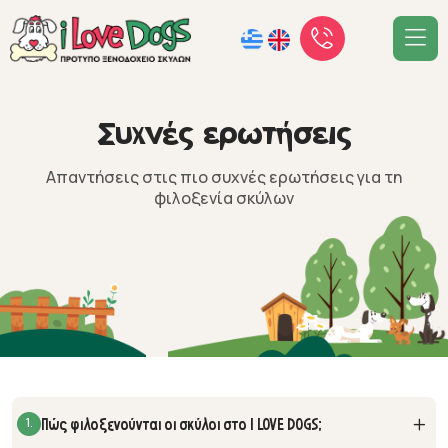
Σ
υ
χ
ν
έ
ς
ε
ρ
ω
τ
ή
σ
ε
ι
ς
Απαντήσεις στις πιο συχνές ερωτήσεις για τη
φιλοξενία σκύλων
1.
Πώς φιλοξενούνται οι σκύλοι στο I LOVE DOGS;