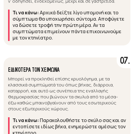
ν’ οδηγήσει, ενδεχομένως, μέχρι και σε γαστρίτιδα.
Τι να κάνω:
Αρχικά δείξτε λίγο υπομονή και το
σύμπτωμα θα υποχωρήσει σύντομα. Αποφύγετε
να δώσετε τροφή την πρώτη μέρα. Αν τα
συμπτώματα επιμείνουν πάντα επικοινωνούμε
με τον κτηνίατρο.
07.
ΕΙΔΙΚΟΤΕΡΑ ΤΟΝ ΧΕΙΜΩΝΑ
Μπορεί να προκληθεί επίσης κρυολόγημα, με τα
κλασσικά συμπτώματά του όπως βήχας, διάρροια,
καταρροή, και αυτό ως συνέπεια της εναλλαγής
θερμοκρασίας που βιώνουν τα σκυλιά από το μέσα-
έξω καθώς μπαινοβγαίνουν από τους εσωτερικούς
στους εξωτερικούς χώρους.
Τι να κάνω:
Παρακολουθήστε το σκύλο σας και αν
εντοπίσετε ιδίως βήχα, ενημερώστε αμέσως τον
κτηνίατρο.