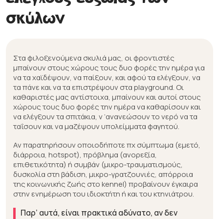
σκύλων
Στα φιλοξενούμενα σκυλιά μας, οι φροντιστές
μπαίνουν στους χώρους τους δυο φορές την ημέρα για
να τα χαϊδέψουν, να παίξουν, και αφού τα ελέγξουν, να
τα πάνε και να τα επιστρέψουν στα playground. Οι
καθαριστές μας αντίστοιχα, μπαίνουν και αυτοί στους
χώρους τους δυο φορές την ημέρα να καθαρίσουν και
να ελέγξουν τα σπιτάκια, ν ‘ανανεώσουν το νερό να τα
ταΐσουν και να μαζέψουν υπολείμματα φαγητού.
Αν παρατηρήσουν οποιοδήποτε πχ σύμπτωμα (εμετό,
διάρροια, hotspot), πρόβλημα (ανορεξία,
επιθετικότητα) ή συμβάν (μικρο-τραυματισμούς,
δυσκολία στη βάδιση, μικρο-γρατζουνιές, απόρροια
της κοινωνικής ζωής στο kennel) προβαίνουν έγκαιρα
στην ενημέρωση του ιδιοκτήτη ή και του κτηνιάτρου.
Παρ’ αυτά, είναι πρακτικά αδύνατο, αν δεν