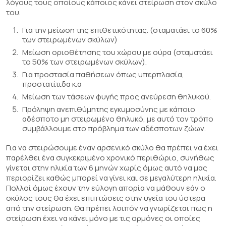
λόγους τους οποίους κάποιος κάνει στείρωση στον σκύλο
του.
Για την μείωση της επιθετικότητας. (σταματάει το 60%
των στειρωμένων σκύλων)
Μείωση οριοθέτησης του χώρου με ούρα (σταματάει
το 50% των στειρωμένων σκύλων).
Για προστασία παθήσεων όπως υπερπλασία,
προστατίτιδα κ.α
Μείωση των τάσεων φυγής προς ανεύρεση θηλυκού.
Πρόληψη ανεπιθύμητης εγκυμοσύνης με κάποιο
αδέσποτο μη στειρωμένο θηλυκό, με αυτό τον τρόπο
συμβάλλουμε στο πρόβλημα των αδέσποτων ζώων.
Για να στειρώσουμε έναν αρσενικό σκύλο θα πρέπει να έχει
παρέλθει ένα συγκεκριμένο χρονικό περιθώριο, συνήθως
γίνεται στην ηλικία των 6 μηνών χωρίς όμως αυτό να μας
περιορίζει καθώς μπορεί να γίνει και σε μεγαλύτερη ηλικία.
Πολλοί όμως έχουν την εύλογη απορία να μάθουν εάν ο
σκύλος τους θα έχει επιπτώσεις στην υγεία του ύστερα
από την στείρωση. Θα πρέπει λοιπόν να γνωρίζεται πως η
στείρωση έχει να κάνει μόνο με τις ορμόνες οι οποίες