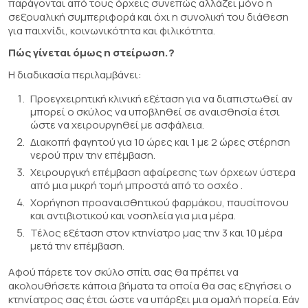
παράγονται από τους όρχεις συνεπώς αλλάζει μόνο η
σεξουαλική συμπεριφορά και όχι η συνολική του διάθεση
για παιχνίδι, κοινωνικότητα και φιλικότητα.
Πώς γίνεται όμως η στείρωση.?
Η διαδικασία περιλαμβάνει:
Προεγχειρητική κλινική εξέταση για να διαπιστωθεί αν
μπορεί ο σκύλος να υποβληθεί σε αναισθησία έτσι
ώστε να χειρουργηθεί με ασφάλεια.
Διακοπή φαγητού για 10 ώρες και 1 με 2 ώρες στέρηση
νερού πριν την επέμβαση.
Χειρουργική επέμβαση αφαίρεσης των όρχεων ύστερα
από μια μικρή τομή μπροστά από το οσχέο .
Χορήγηση προαναισθητικού φαρμάκου, παυσίπονου
και αντιβιοτικού και νοσηλεία για μια μέρα.
Τέλος εξέταση στον κτηνίατρο μας την 3 και 10 μέρα
μετά την επέμβαση.
Αφού πάρετε τον σκύλο σπίτι σας θα πρέπει να
ακολουθήσετε κάποια βήματα τα οποία θα σας εξηγήσει ο
κτηνίατρος σας έτσι ώστε να υπάρξει μια ομαλή πορεία. Εάν