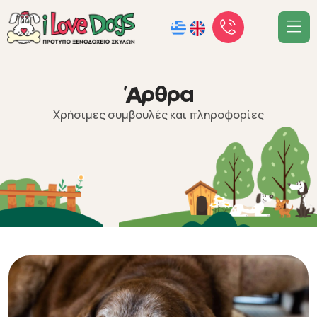
Ά
ρ
θ
ρ
α
Χρήσιμες συμβουλές και πληροφορίες