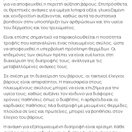
για να αποφευχθεί η περιττή αύξηση βάρους. Επιπρόσθετα,
οι θρεπτικές ανάγκες για ωμέγα λιπαρά οξέα, γλυκοζαμίνη
και χονδροϊτίνη αυξάνονται, καθώς αυτά τα συστατικά
βοηθούν στην υποστήριξη των αρθρώσεων και την υγεία
του δέρματος και του τριχώματος.
Είναι επίσης σημαντικό να παρακολουθείται η ποσότητα
τροφής που καταναλώνει ένας ηλικιωμένος σκύλος, ώστε
να αποφευχθεί η υπερβολική πρόσληψη θερμίδων. Οι
κηδεμόνες των σκύλων πρέπει να είναι ευέλικτοι στη
διαχείριση της διατροφής τους, ανάλογα με τις
μεταβαλλόμενες ανάγκες τους.
Σε σχέση με τη διαχείριση του βάρους, οι τακτικοί έλεγχοι
βάρους είναι απαραίτητοι. Η παχυσαρκία στους
ηλικιωμένους σκύλους μπορεί να είναι επιζήμια για την
υγεία τους, καθώς αυξάνει τον κίνδυνο για διάφορες
χρόνιες παθήσεις όπως ο διαβήτης, η αρθρίτιδα και οι
καρδιακές παθήσεις. Μια διατροφή με μειωμένες θερμίδες,
πλούσια σε ίνες και πρωτεΐνες, μπορεί να βοηθήσει στον
έλεγχο του βάρους.
Η ανάγκη για εξατομικευμένη διατροφή είναι κρίσιμη. Κάθε