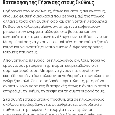
Κατανόηση της Γήρανσης στους Σκύλους
Η γήρανση στους σκύλους, όπως και στους ανθρώπους,
είναι μια φυσική διαδικασία που φέρνει μαζί της πολλές
αλλαγές τόσο στη φυσική όσο και στη νοητική λειτουργία.
Καθώς οι σκύλοι μεγαλώνουν, μπορεί να εμφανίσουν
μείωση στην ενέργεια, αλλαγές στο βάδισμα και την
κινητικότητα, και μειωμένη αντίληψη των αισθήσεων τους.
Μπορεί επίσης να γίνουν πιο ευαίσθητοι σε κρύο ή ζεστό
καιρό και να αναπτύξουν πιο εύκολα διάφορες χρόνιες
ιατρικες παθήσεις.
Από νοητικής πλευράς, οι ηλικιωμένοι σκύλοι μπορεί να
εμφανίσουν μειωμένη εγρήγορση και μεταβολές στη
συμπεριφορά τους. Μπορεί να γίνουν πιο αργοί στην
εκπαίδευση ή να δυσκολεύονται να θυμούνται εντολές που
γνώριζαν καλά. Σε πιο σοβαρές περιπτώσεις, μπορεί να
αναπτυχθούν νοητικές διαταραχές όπως η άνοια, η οποία
επηρεάζει τη μνήμη, τη σκέψη και τη συμπεριφορά τους.
Στα συνηθέστερα ιατρικά προβλήματα σε ηλικιωμένους
σκύλους περιλαμβάνονται οι αρθρίτιδες, οι καρδιακές
παθήσεις, η μειωμένη λειτουργία των νεφρών, οι
ορμονικές διαταραχές όπως ο διαβήτης, και διάφορες