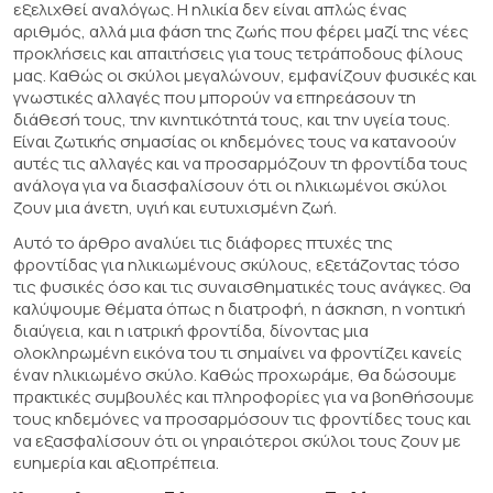
εξελιχθεί αναλόγως. Η ηλικία δεν είναι απλώς ένας
αριθμός, αλλά μια φάση της ζωής που φέρει μαζί της νέες
προκλήσεις και απαιτήσεις για τους τετράποδους φίλους
μας. Καθώς οι σκύλοι μεγαλώνουν, εμφανίζουν φυσικές και
γνωστικές αλλαγές που μπορούν να επηρεάσουν τη
διάθεσή τους, την κινητικότητά τους, και την υγεία τους.
Είναι ζωτικής σημασίας οι κηδεμόνες τους να κατανοούν
αυτές τις αλλαγές και να προσαρμόζουν τη φροντίδα τους
ανάλογα για να διασφαλίσουν ότι οι ηλικιωμένοι σκύλοι
ζουν μια άνετη, υγιή και ευτυχισμένη ζωή.
Αυτό το άρθρο αναλύει τις διάφορες πτυχές της
φροντίδας για ηλικιωμένους σκύλους, εξετάζοντας τόσο
τις φυσικές όσο και τις συναισθηματικές τους ανάγκες. Θα
καλύψουμε θέματα όπως η διατροφή, η άσκηση, η νοητική
διαύγεια, και η ιατρική φροντίδα, δίνοντας μια
ολοκληρωμένη εικόνα του τι σημαίνει να φροντίζει κανείς
έναν ηλικιωμένο σκύλο. Καθώς προχωράμε, θα δώσουμε
πρακτικές συμβουλές και πληροφορίες για να βοηθήσουμε
τους κηδεμόνες να προσαρμόσουν τις φροντίδες τους και
να εξασφαλίσουν ότι οι γηραιότεροι σκύλοι τους ζουν με
ευημερία και αξιοπρέπεια.