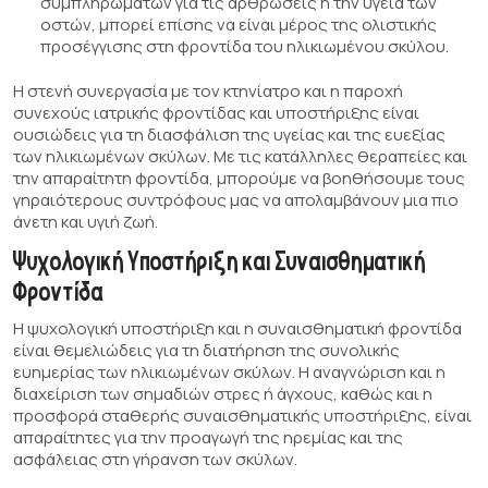
συμπληρωμάτων για τις αρθρώσεις ή την υγεία των
οστών, μπορεί επίσης να είναι μέρος της ολιστικής
προσέγγισης στη φροντίδα του ηλικιωμένου σκύλου.
Η στενή συνεργασία με τον κτηνίατρο και η παροχή
συνεχούς ιατρικής φροντίδας και υποστήριξης είναι
ουσιώδεις για τη διασφάλιση της υγείας και της ευεξίας
των ηλικιωμένων σκύλων. Με τις κατάλληλες θεραπείες και
την απαραίτητη φροντίδα, μπορούμε να βοηθήσουμε τους
γηραιότερους συντρόφους μας να απολαμβάνουν μια πιο
άνετη και υγιή ζωή.
Ψυχολογική Υποστήριξη και Συναισθηματική
Φροντίδα
Η ψυχολογική υποστήριξη και η συναισθηματική φροντίδα
είναι θεμελιώδεις για τη διατήρηση της συνολικής
ευημερίας των ηλικιωμένων σκύλων. Η αναγνώριση και η
διαχείριση των σημαδιών στρες ή άγχους, καθώς και η
προσφορά σταθερής συναισθηματικής υποστήριξης, είναι
απαραίτητες για την προαγωγή της ηρεμίας και της
ασφάλειας στη γήρανση των σκύλων.