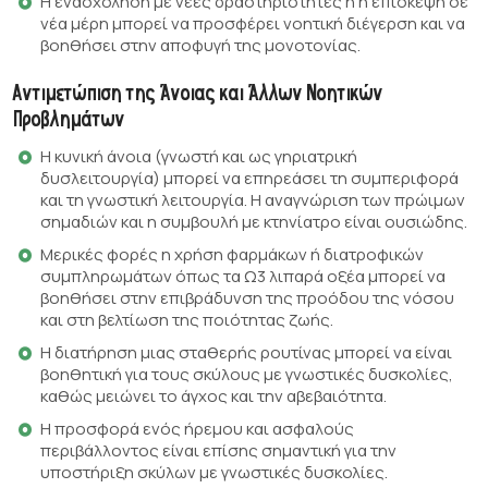
Η ενασχόληση με νέες δραστηριότητες ή η επίσκεψη σε
νέα μέρη μπορεί να προσφέρει νοητική διέγερση και να
βοηθήσει στην αποφυγή της μονοτονίας.
Αντιμετώπιση της Άνοιας και Άλλων Νοητικών
Προβλημάτων
Η κυνική άνοια (γνωστή και ως γηριατρική
δυσλειτουργία) μπορεί να επηρεάσει τη συμπεριφορά
και τη γνωστική λειτουργία. Η αναγνώριση των πρώιμων
σημαδιών και η συμβουλή με κτηνίατρο είναι ουσιώδης.
Μερικές φορές η χρήση φαρμάκων ή διατροφικών
συμπληρωμάτων όπως τα Ω3 λιπαρά οξέα μπορεί να
βοηθήσει στην επιβράδυνση της προόδου της νόσου
και στη βελτίωση της ποιότητας ζωής.
Η διατήρηση μιας σταθερής ρουτίνας μπορεί να είναι
βοηθητική για τους σκύλους με γνωστικές δυσκολίες,
καθώς μειώνει το άγχος και την αβεβαιότητα.
Η προσφορά ενός ήρεμου και ασφαλούς
περιβάλλοντος είναι επίσης σημαντική για την
υποστήριξη σκύλων με γνωστικές δυσκολίες.