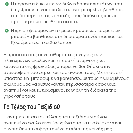
Η παροχή ειδικών παιχνιδιών ή δραστηριοτήτων που
διεγείρουν τη νοητική λειτουργία μπορεί να βοηθήσει
στη διατήρηση της νοητικής τους διαύγειας και να
προσφέρει μια αίσθηση σκοπού.
Η χρήση φερομονών ή ήρεμων μουσικών κομματιών
μπορεί να βοηθήσει στη δημιουργία ενός ήσυχου και
ξεκούραστου περιβάλλοντος.
Η προσοχή στις συναισθηματικές ανάγκες των
ηλικιωμένων σκύλων και η παροχή στοργικής και
κατανοητικής φροντίδας μπορεί να βοηθήσει στην
ανακούφιση του στρες και του άγχους τους. Με τη σωστή
υποστήριξη, μπορούμε να βοηθήσουμε τους ηλικιωμένους
σκύλους μας να αισθάνονται περισσότερο ασφαλείς,
αγαπημένοι και ευτυχισμένοι καθ' όλη τη διάρκεια της
γήρανσής τους.
Το Τέλος του Ταξιδιού
Η αντιμετώπιση του τέλους του ταξιδιού για έναν
αγαπημένο σκύλο είναι ίσως ένα από τα πιο δύσκολα και
συναισθηματικά φορτισμένα στάδια της κοινής μας