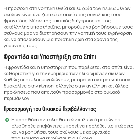
Η προσοχή στη νοητική υγεία και ευζωία των ηλικιωμένων
σκύλων είναι ένα ζωτικό στοιχείο της συνολικής τους
φροντίδας. Μέσω της τακτικής διέγερσης και της
κατάλληλης υποστήριξης, μπορούμε να βοηθήσουμε τους
σκύλους μας να διατηρήσουν την νοητική τους εγρήγορση
και να απολαύσουν μια ποιοτική ζωή στα χρόνια της
γήρανσής τους.
Φροντίδα και Υποστήριξη στο Σπίτι
Η φροντίδα και η υποστήριξη που παρέχεται στο σπίτι είναι
καθοριστική για την ευημερία των ηλικιωμένων σκύλων.
Καθώς οι σκύλοι μεγαλώνουν, μπορεί να αντιμετωπίσουν
δυσκολίες στην κίνηση, αλλαγές στην αντίληψη και άλλες
προκλήσεις που απαιτούν προσαρμογές στο οικιακό
περιβάλλον.
Προσαρμογή του Οικιακού Περιβάλλοντος
Η προσθήκη αντιολισθητικών χαλιών ή ματιών σε
ολισθηρές επιφάνειες μπορεί να προλάβει τις πτώσεις
και να βοηθήσει τους σκύλους με αρθριτικές
προβλήματα να κινούνται πιο εύκολα.