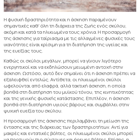
Η φυσική δραστηριότητα και η άσκηση παραμένουν
σημαντικές καθ' όλη τη διάρκεια της ζωής ενός σκύλου,
ακόμη και κατά τα ηλικιωμένα τους χρόνια. Η προσαρμογή
της άσκησης για ταίριασμα με τις αλλαγμένες φυσικές τους
ικανότητες είναι κρίσιμη για τη διατήρηση της υγείας και
της ευεξίας τους.
Καθώς οι σκύλοι μεγάλων, μπορεί να γίνουν λιγότερο
ενεργητικοί και να εκδηλώσουν μειωμένη αντοχή στην
άσκηση. Ωστόσο, αυτό δεν σημαίνει ότι η άσκηση πρέπει να
εξαλειφθεί εντελώς. Αντίθετα, οι ηλικιωμένοι σκύλοι
ωφελούνται από ελαφρά, αλλά τακτική άσκηση, η οποία
βοηθά στη διατήρηση του μυϊκού τόνου, της κινητικότητας
και της γενικής φυσικής κατάστασης. Επιπλέον, η άσκηση
βοηθά στη διατήρηση υγιούς βάρους και συμβάλλει στην
ψυχική ευεξία του σκύλου.
Η προσαρμογή της άσκησης περιλαμβάνει τη μείωση της
έντασης και της διάρκειας των δραστηριοτήτων. Αντί για
μακρές και εντατικές βόλτες, οι ηλικιωμένοι σκύλοι μπορεί
να προτιμούν πιο σύντομες και ήρεμες βόλτες. Επίσης, η