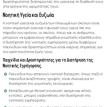
δραστηριότητα, διατηρώντας την υγεία και τη διάθεσή τους
στα χρόνια της ωριμότητάς τους.
Νοητική Υγεία και Ευζωία
Η νοητική υγεία και ευζωία των ηλικιωμένων σκύλων είναι
τόσο σημαντική όσο και η φυσική τους υγεία. Με την
πάροδο του χρόνου, οι σκύλοι, όπως και οι άνθρωποι,
μπορούν να εμφανίσουν σημάδια γνωστικής εξασθένισης.
Η διατήρηση της νοητικής εγρήγορσης μέσω διαφόρων
παιχνιδιών και δραστηριοτήτων είναι καίριας σημασίας για
την καλή ποιότητα ζωής τους.
Παιχνίδια και Δραστηριότητες για τη Διατήρηση της
Νοητικής Εγρήγορσης
Παιχνίδια που απαιτούν νοητική διέγερση, όπως παζλ ή
παιχνίδια αναζήτησης τροφής, είναι ιδανικά για τη
διατήρηση της γνωστικής λειτουργίας.
Εκπαίδευση με θετική ενίσχυση, ακόμη και απλές
εντολές, μπορεί να βοηθήσει στη διατήρηση της
νοητικής εγρήγορσης.