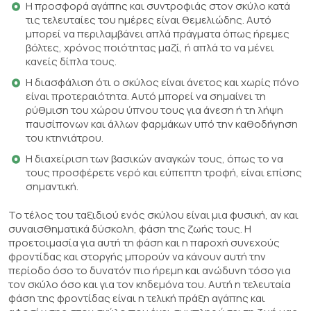
Η προσφορά αγάπης και συντροφιάς στον σκύλο κατά
τις τελευταίες του ημέρες είναι θεμελιώδης. Αυτό
μπορεί να περιλαμβάνει απλά πράγματα όπως ήρεμες
βόλτες, χρόνος ποιότητας μαζί, ή απλά το να μένει
κανείς δίπλα τους.
Η διασφάλιση ότι ο σκύλος είναι άνετος και χωρίς πόνο
είναι προτεραιότητα. Αυτό μπορεί να σημαίνει τη
ρύθμιση του χώρου ύπνου τους για άνεση ή τη λήψη
παυσίπονων και άλλων φαρμάκων υπό την καθοδήγηση
του κτηνιάτρου.
Η διαχείριση των βασικών αναγκών τους, όπως το να
τους προσφέρετε νερό και εύπεπτη τροφή, είναι επίσης
σημαντική.
Το τέλος του ταξιδιού ενός σκύλου είναι μια φυσική, αν και
συναισθηματικά δύσκολη, φάση της ζωής τους. Η
προετοιμασία για αυτή τη φάση και η παροχή συνεχούς
φροντίδας και στοργής μπορούν να κάνουν αυτή την
περίοδο όσο το δυνατόν πιο ήρεμη και ανώδυνη τόσο για
τον σκύλο όσο και για τον κηδεμόνα του. Αυτή η τελευταία
φάση της φροντίδας είναι η τελική πράξη αγάπης και