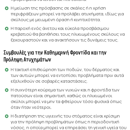
Η μείωση της πρόσβασης σε σκάλες ή η χρήση
περιφράξεων μπορεί να προλάβει ατυχήματα, ιδίως για
σκύλους με μειωμένη όραση ή κινητικότητα.
Η παροχή ενός άνετου και εύκολα προσβάσιμου
κρεβατιού θα βοηθήσει τους ηλικιωμένους σκύλους να
ξεκουραστούν και να ανακτήσουν τις δυνάμεις τους.
Συμβουλές για την Καθημερινή Φροντίδα και την
Πρόληψη Ατυχημάτων
Η τακτική επιθεώρηση των ποδιών, του δέρματος και
των αυτιών μπορεί να εντοπίσει προβλήματα πριν αυτά
εξελιχθούν σε σοβαρές καταστάσεις.
Η συχνότερη κούρεμα των νυχιών και η φροντίδα των
πατούσων είναι σημαντική, καθώς οι ηλικιωμένοι
σκύλοι μπορεί να μην τα φθείρουν τόσο φυσικά όπως
όταν ήταν νεότεροι.
Η διατήρηση της υγιεινής του στόματος είναι κρίσιμη
για την πρόληψη προβλημάτων όπως η περιοδοντική
νόσος, η οποία μπορεί να επηρεάσει τη γενική υγεία του