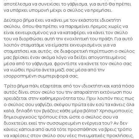
αποτέλεσμα να συνεχίσει το γάβγισμα, για αυτό θα πρέπει
να υπάρχει υπομονή μέχρι ο σκύλος να ηρεμήσει.
Δεύτερο βήμα έχει να κάνει με τον εκάστοτε ιδιοκτήτη
σκύλου, όπου θα πρέπει να παραμείνει ήρεμος χωρίς να
είναι εκνευρισμένος για να καταφέρει να κάνει τον σκύλο
του να διορθώσει αυτή την ενοχλητική του πράξη. Για αυτό
λοιπόν σταματάμε να είμαστε εκνευρισμένοι για να
σταματήσει και αυτός, σε διαφορετική περίπτωση ο σκύλος
μας βρίσκει έναν ακόμα λόγο να δείξει απογοητευμένος
μέσα από το γάβγισμα, φροντίστε να κάνετε τον σκύλο σας
να νιώθει πρώτα άνετα μαζί σας μέσα από την
ισορροπημένη συμπεριφορά σας.
Τρίτο βήμα πάλι εξαρτάται από τον ιδιοκτήτη και κατά πόσο
αυτός δίνει στον σκύλο του την απαραίτητη εκτόνωση που
χρειάζεται στην καθημερινότητα του. Πριν λοιπόν πεις πως
ο σκύλος σου γαβγίζει σκέψου πρώτα εάν εσύ τα κάνεις όλα
καλά, δηλαδή τον βγάζεις κάθε μέρα βόλτα? Χρησιμοποιείς
δημιουργικούς τρόπους έτσι ώστε ο σκύλος σου να
διοχετεύει εκεί την συσσωρευμένη ενέργεια του? Αν δεν
κάνεις κάποια από αυτά τότε προσπάθησε να βρεις τρόπο
να χαρίσεις στον σκύλο σου νέες πνευματικές προκλήσεις,