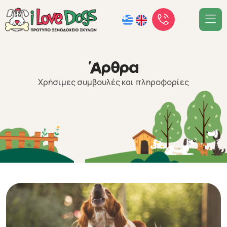
Ά
ρ
θ
ρ
α
Χρήσιμες συμβουλές και πληροφορίες