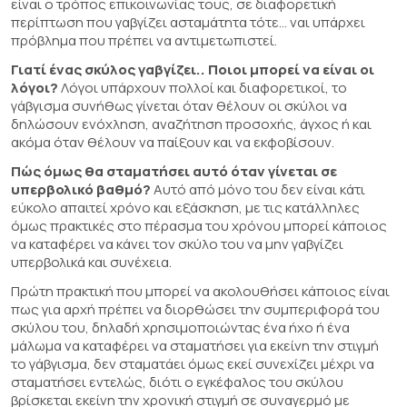
είναι ο τρόπος επικοινωνίας τους, σε διαφορετική
περίπτωση που γαβγίζει ασταμάτητα τότε... ναι υπάρχει
πρόβλημα που πρέπει να αντιμετωπιστεί.
Γιατί ένας σκύλος γαβγίζει.. Ποιοι μπορεί να είναι οι
λόγοι?
Λόγοι υπάρχουν πολλοί και διαφορετικοί, το
γάβγισμα συνήθως γίνεται όταν θέλουν οι σκύλοι να
δηλώσουν ενόχληση, αναζήτηση προσοχής, άγχος ή και
ακόμα όταν θέλουν να παίξουν και να εκφοβίσουν.
Πώς όμως θα σταματήσει αυτό όταν γίνεται σε
υπερβολικό βαθμό?
Αυτό από μόνο του δεν είναι κάτι
εύκολο απαιτεί χρόνο και εξάσκηση, με τις κατάλληλες
όμως πρακτικές στο πέρασμα του χρόνου μπορεί κάποιος
να καταφέρει να κάνει τον σκύλο του να μην γαβγίζει
υπερβολικά και συνέχεια.
Πρώτη πρακτική που μπορεί να ακολουθήσει κάποιος είναι
πως για αρχή πρέπει να διορθώσει την συμπεριφορά του
σκύλου του, δηλαδή χρησιμοποιώντας ένα ήχο ή ένα
μάλωμα να καταφέρει να σταματήσει για εκείνη την στιγμή
το γάβγισμα, δεν σταματάει όμως εκεί συνεχίζει μέχρι να
σταματήσει εντελώς, διότι ο εγκέφαλος του σκύλου
βρίσκεται εκείνη την χρονική στιγμή σε συναγερμό με