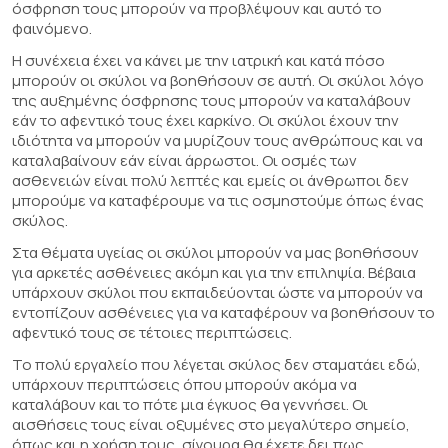
όσφρηση τους μπορούν να προβλέψουν και αυτό το
φαινόμενο.
Η συνέχεια έχει να κάνει με την ιατρική και κατά πόσο
μπορούν οι σκύλοι να βοηθήσουν σε αυτή. Οι σκύλοι λόγο
της αυξημένης όσφρησης τους μπορούν να καταλάβουν
εάν το αφεντικό τους έχει καρκίνο. Οι σκύλοι έχουν την
ιδιότητα να μπορούν να μυρίζουν τους ανθρώπους και να
καταλαβαίνουν εάν είναι άρρωστοι. Οι οσμές των
ασθενειών είναι πολύ λεπτές και εμείς οι άνθρωποι δεν
μπορούμε να καταφέρουμε να τις οσμηστούμε όπως ένας
σκύλος.
Στα θέματα υγείας οι σκύλοι μπορούν να μας βοηθήσουν
για αρκετές ασθένειες ακόμη και για την επιληψία. Βέβαια
υπάρχουν σκύλοι που εκπαιδεύονται ώστε να μπορούν να
εντοπίζουν ασθένειες για να καταφέρουν να βοηθήσουν το
αφεντικό τους σε τέτοιες περιπτώσεις.
Το πολύ εργαλείο που λέγεται σκύλος δεν σταματάει εδώ,
υπάρχουν περιπτώσεις όπου μπορούν ακόμα να
καταλάβουν και το πότε μια έγκυος θα γεννήσει. Οι
αισθήσεις τους είναι οξυμένες στο μεγαλύτερο σημείο,
όπως και η χρήση τους, σίγουρα θα έχετε δει πως