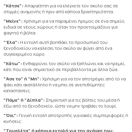
"Κάτσε":
Απαραίτητη για να ελέγχετε τον σκύλο σας σε
στιγμές αναμονής ή πριν από κάποια δραστηριότητα.
"Μείνε":
Χρήσιμη για να παραμένει ήρεμος σε ένα σημείο,
ειδικά σε νέους χώρους ή όταν τον προετοιμάζουν για
φαγητό ή βόλτα.
"Έλα":
Η εντολή αυτή βοηθάει το προσωπικό του
ξενοδοχείου να καλέσει τον σκύλο αν φύγει από ένα
συγκεκριμένο χώρο.
"Κάτω":
Ενθαρρύνει τον σκύλο να ξαπλώνει και να ηρεμεί,
κάτι που είναι σημαντικό σε περιβάλλοντα με άλλα ζώα.
"Άσε το" ή "Μη":
Χρήσιμη για να τον αποτρέψει από το να
φάει κάτι ακατάλληλο ή να μπει σε ανεπιθύμητες
καταστάσεις.
"Πάμε" ή "Δίπλα":
Σημαντική για τις βόλτες του μέσα ή
έξω από το ξενοδοχείο, ώστε να μην τραβάει το λουρί.
"Όχι":
Γενική εντολή αποτροπής για κακές συμπεριφορές ή
κινήσεις.
"Τουαλέτα" ή κάποια εντολή για την ανάγκη του: