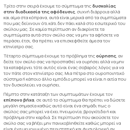
Τρίτο στην σειρά έχουμε το σύμπτωμα της
δυσκολίας
στην διαδικασία της αφόδευσις
, συχνή διάρροια αλλά
και αίμα στα κόπρανα, αυτά είναι μερικά από τα συμπτώματα
που μας δείχνουν ότι κάτι δεν πάει καλά στο εσωτερικό του
σκύλου μας. Σε καμία περίπτωση αν διακρίνετε τα
συμπτώματα αυτά στον σκύλο σας να μην τα αφήσετε να
περάσει έτσι, θα πρέπει να επισκεφθείτε άμεσα τον
κτηνίατρο σας.
Τέταρτο σύμπτωμα έχουμε το πρόβλημα της
ούρησης
, αν
δείτε τον σκύλο σας να προσπαθεί να ουρήσει αλλά να μην
τα καταφέρνει τότε αυτός είναι ένας σοβαρός λόγος για να
τον πάτε στον κτηνίατρο σας. Μια πέτρα στο ουροποιητικό
σύστημα ή κάποιο άλλο εμπόδιο μπορεί να είναι η αιτία που
τον δυσκολεύει να ουρήσει.
Πέμπτο στην κατάταξη των συμπτωμάτων έχουμε τον
επίπονο βήχα
, σε αυτό το σύμπτωμα θα πρέπει να δώσετε
μεγάλη σημασία καθώς αυτό είναι ένα σημάδι πως ο
σκύλος σας μπορεί να έχει πνευμονία, βρογχίτιδα ή και
πρόβλημα στην καρδιά. Σε περίπτωση που ακούσετε τον
σκύλο σας να βήξει μην πανικοβληθείτε καθώς μπορεί να
είναι ένα μεμονωμένο περιστατικό και φυσιολογικό αν