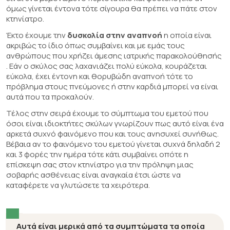
όμως γίνεται έντονα τότε σίγουρα θα πρέπει να πάτε στον
κτηνίατρο.
Έκτο έχουμε την
δυσκολία στην αναπνοή
η οποία είναι
ακριβώς το ίδιο όπως συμβαίνει και με εμάς τους
ανθρώπους που χρήζει άμεσης ιατρικής παρακολούθησής
. Εάν ο σκύλος σας λαχανιάζει πολύ εύκολα, κουράζεται
εύκολα, έχει έντονη και θορυβώδη αναπνοή τότε το
πρόβλημα στους πνεύμονες ή στην καρδιά μπορεί να είναι
αυτά που τα προκαλούν.
Τέλος στην σειρά έχουμε το σύμπτωμα του εμετού που
όσοι είναι ιδιοκτήτες σκύλων γνωρίζουν πως αυτό είναι ένα
αρκετά συχνό φαινόμενο που και τους ανησυχεί συνήθως.
Βέβαια αν το φαινόμενο του εμετού γίνεται συχνά δηλαδή 2
και 3 φορές την ημέρα τότε κάτι συμβαίνει οπότε η
επίσκεψη σας στον κτηνίατρο για την πρόληψη μιας
σοβαρής ασθένειας είναι αναγκαία έτσι ώστε να
καταφέρετε να γλυτώσετε τα χειρότερα.
Αυτά είναι μερικά από τα συμπτώματα τα οποία